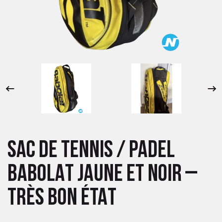
 ANTIGASPI
S DE COMBAT
S DE RAQUETTE
SAC DE TENNIS / PADEL
BABOLAT JAUNE ET NOIR –
TRÈS BON ÉTAT