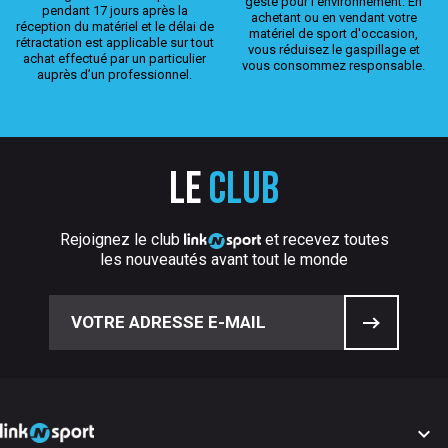
geste pour l’environnement. En
pendant 17 jours après la
achetant ou en vendant votre
réception du matériel et le délai de
matériel de sport d'occasion,
rétractation est applicable sur tout
vous réduisez le gaspillage et
achat effectué par un particulier
vous consommez responsable.
auprès d’un professionnel.
Le
club
Rejoignez le club
et recevez toutes
les nouveautés avant tout le monde
