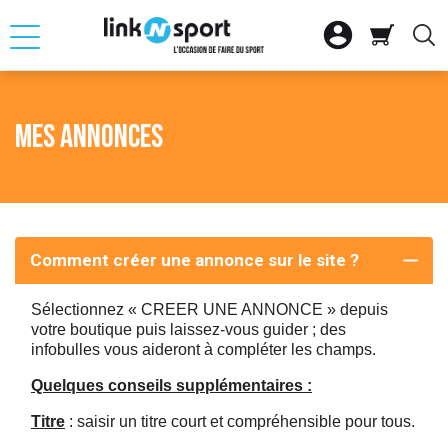







OUR
RETOUR
RETOUR
RETOUR
RETOUR
RETOUR
RETOUR

ATION
SELLE D'EQUITAT
SKI ALPIN
CLUB
FITNESS CARDIO
VTT
VOILE
Mes annonces

ACCESSOIRES
SKI NORDIQUE
SAC
MUSCULATION
VELO DE ROUTE
BATEAU PLAISAN

SNOWBOARD
CHARIOT
VELO URBAIN ET 
GLISSE
Comment créer une annonce sur le site ?

SS MUSCU
AUTRES MATERIEL
ACCESSOIRES DE
VELO ELECTRIQU
ACCESSOIRES NA

SME
LOT SKIS
ACCESSOIRES DE
Sélectionnez « CREER UNE ANNONCE » depuis
votre boutique puis laissez-vous guider ; des
infobulles vous aideront à compléter les champs.

QUE
VELO ENFANT
Quelques conseils supplémentaires :
S
Titre
: saisir un titre court et compréhensible pour tous.
SPORT