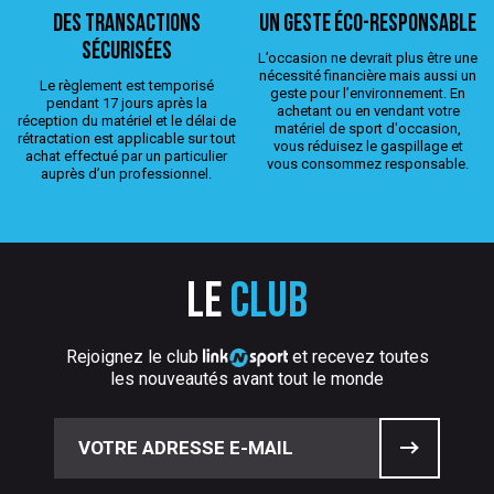
Des transactions
Un geste éco-responsable
sécurisées
L’occasion ne devrait plus être une
nécessité financière mais aussi un
Le règlement est temporisé
geste pour l’environnement. En
pendant 17 jours après la
achetant ou en vendant votre
réception du matériel et le délai de
matériel de sport d'occasion,
rétractation est applicable sur tout
vous réduisez le gaspillage et
achat effectué par un particulier
vous consommez responsable.
auprès d’un professionnel.
Le
club
Rejoignez le club
et recevez toutes
les nouveautés avant tout le monde