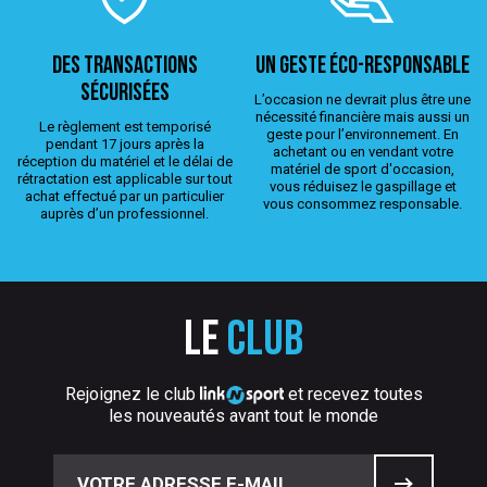
Des transactions
Un geste éco-responsable
sécurisées
L’occasion ne devrait plus être une
nécessité financière mais aussi un
Le règlement est temporisé
geste pour l’environnement. En
pendant 17 jours après la
achetant ou en vendant votre
réception du matériel et le délai de
matériel de sport d'occasion,
rétractation est applicable sur tout
vous réduisez le gaspillage et
achat effectué par un particulier
vous consommez responsable.
auprès d’un professionnel.
Le
club
Rejoignez le club
et recevez toutes
les nouveautés avant tout le monde