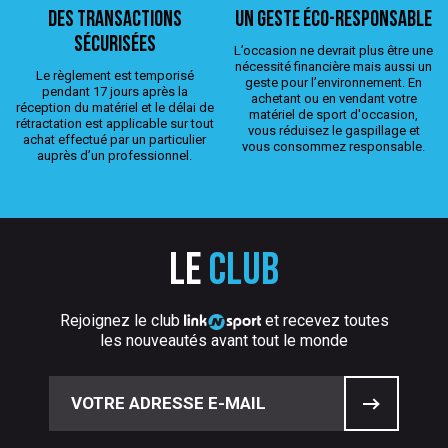
Des transactions
Un geste éco-responsable
sécurisées
L’occasion ne devrait plus être une
nécessité financière mais aussi un
Le règlement est temporisé
geste pour l’environnement. En
pendant 17 jours après la
achetant ou en vendant votre
réception du matériel et le délai de
matériel de sport d'occasion,
rétractation est applicable sur tout
vous réduisez le gaspillage et
achat effectué par un particulier
vous consommez responsable.
auprès d’un professionnel.
Le
club
Rejoignez le club
et recevez toutes
les nouveautés avant tout le monde