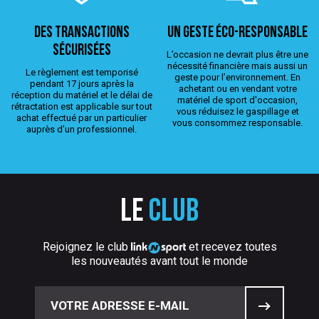
Des transactions
Un geste éco-responsable
sécurisées
L’occasion ne devrait plus être une
nécessité financière mais aussi un
Le règlement est temporisé
geste pour l’environnement. En
pendant 17 jours après la
achetant ou en vendant votre
réception du matériel et le délai de
matériel de sport d'occasion,
rétractation est applicable sur tout
vous réduisez le gaspillage et
achat effectué par un particulier
vous consommez responsable.
auprès d’un professionnel.
Le
club
Rejoignez le club
et recevez toutes
les nouveautés avant tout le monde