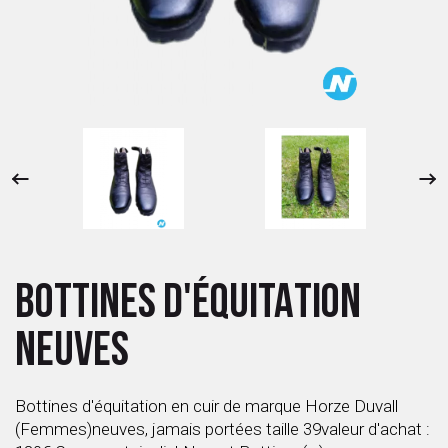
 ANTIGASPI
S DE COMBAT
S DE RAQUETTE
BOTTINES D'ÉQUITATION
NEUVES
Bottines d'équitation en cuir de marque Horze Duvall
(Femmes)neuves, jamais portées taille 39valeur d'achat :