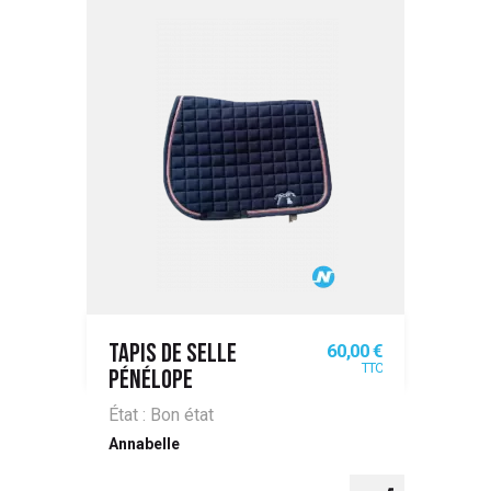
Prix
60,00 €
TAPIS DE SELLE
TTC
PÉNÉLOPE
État : Bon état
Annabelle