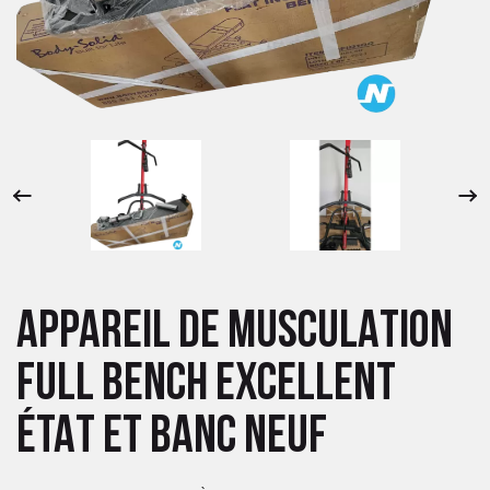
 ANTIGASPI
S DE COMBAT
S DE RAQUETTE
APPAREIL DE MUSCULATION
FULL BENCH EXCELLENT
ÉTAT ET BANC NEUF