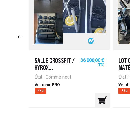
Prix
Prix
2 880,00 €
36 000,00 €
SALLE CROSSFIT /
LOT 
TTC
TTC
HYROX...
MATÉ
État : Comme neuf
État :
Vendeur PRO
Vende
Pro
Pro