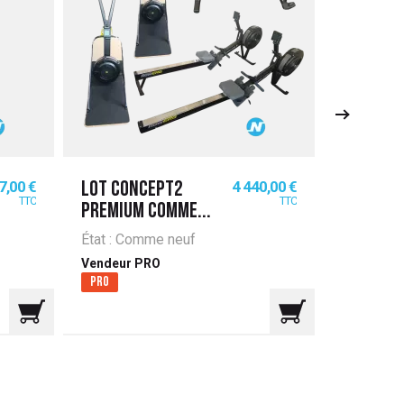
Prix
7,00 €
4 440,00 €
LOT CONCEPT2
LOT BAN
TTC
TTC
PREMIUM COMME...
MUSCULA
PANATT
État : Comme neuf
État : Bon
Vendeur PRO
Pro
Vendeur 
Pro