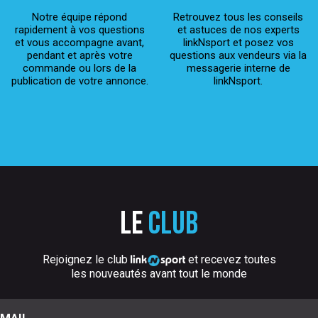
Notre équipe répond
Retrouvez tous les conseils
rapidement à vos questions
et astuces de nos experts
et vous accompagne avant,
linkNsport et posez vos
pendant et après votre
questions aux vendeurs via la
commande ou lors de la
messagerie interne de
publication de votre annonce.
linkNsport.
Le
club
Rejoignez le club
et recevez toutes
les nouveautés avant tout le monde