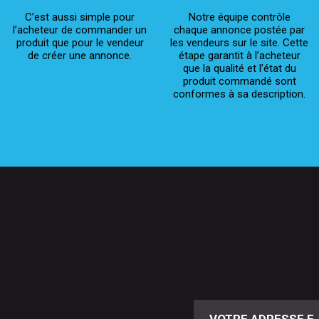
C’est aussi simple pour
Notre équipe contrôle
l’acheteur de commander un
chaque annonce postée par
produit que pour le vendeur
les vendeurs sur le site. Cette
de créer une annonce.
étape garantit à l’acheteur
que la qualité et l’état du
produit commandé sont
conformes à sa description.