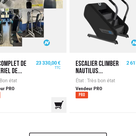
Prix
Prix
23 330,00 €
2 61
COMPLET DE
ESCALIER CLIMBER
TTC
RIEL DE...
NAUTILUS...
 Bon état
État : Très bon état
ur PRO
Vendeur PRO
Pro