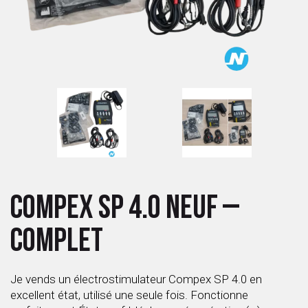
 ANTIGASPI
S DE COMBAT
S DE RAQUETTE
COMPEX SP 4.0 NEUF –
COMPLET
Je vends un électrostimulateur Compex SP 4.0 en
excellent état, utilisé une seule fois. Fonctionne