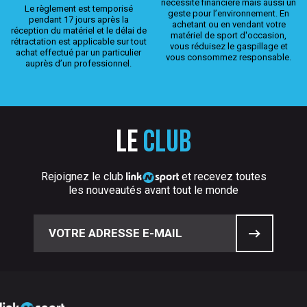
nécessité financière mais aussi un
Le règlement est temporisé
geste pour l’environnement. En
pendant 17 jours après la
achetant ou en vendant votre
réception du matériel et le délai de
matériel de sport d'occasion,
rétractation est applicable sur tout
vous réduisez le gaspillage et
achat effectué par un particulier
vous consommez responsable.
auprès d’un professionnel.
Le
club
Rejoignez le club
et recevez toutes
les nouveautés avant tout le monde