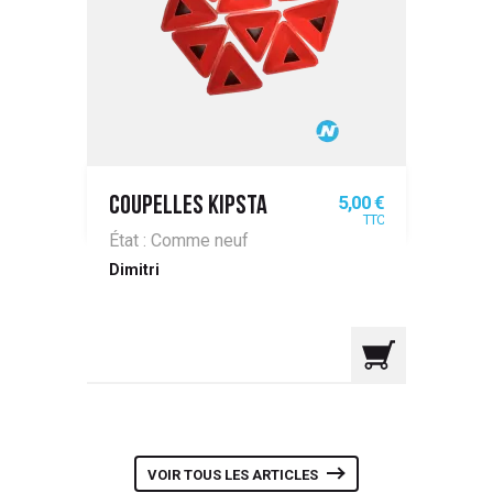
Prix
5,00 €
COUPELLES KIPSTA
TTC
État : Comme neuf
Dimitri
VOIR TOUS LES ARTICLES