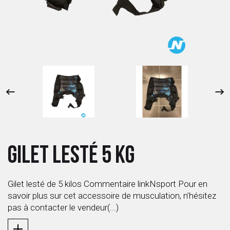
 ANTIGASPI
S DE COMBAT
S DE RAQUETTE
GILET LESTÉ 5 KG
Gilet lesté de 5 kilos Commentaire linkNsport Pour en
savoir plus sur cet accessoire de musculation, n’hésitez
pas à contacter le vendeur(...)