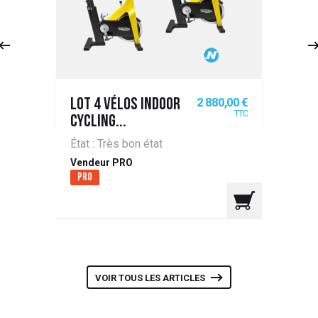
Prix
2 880,00 €
LOT 4 VÉLOS INDOOR
TTC
CYCLING...
État : Très bon état
Vendeur PRO
Pro
VOIR TOUS LES ARTICLES