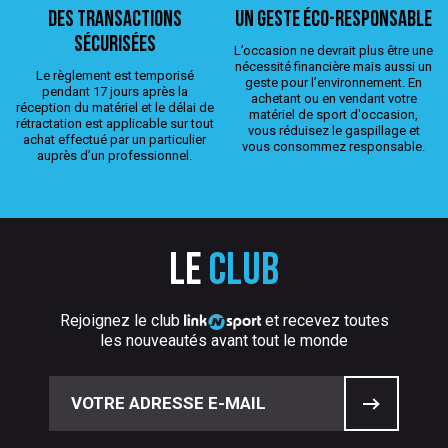
Des transactions
Un geste éco-responsable
sécurisées
L’occasion ne devrait plus être une
nécessité financière mais aussi un
Le règlement est temporisé
geste pour l’environnement. En
pendant 17 jours après la
achetant ou en vendant votre
réception du matériel et le délai de
matériel de sport d'occasion,
rétractation est applicable sur tout
vous réduisez le gaspillage et
achat effectué par un particulier
vous consommez responsable.
auprès d’un professionnel.
Le
club
Rejoignez le club
et recevez toutes
les nouveautés avant tout le monde