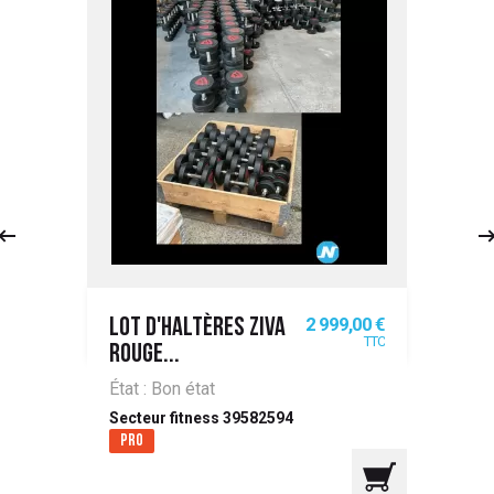
Prix
2 999,00 €
LOT D'HALTÈRES ZIVA
TTC
ROUGE...
État : Bon état
Secteur fitness 39582594
Pro