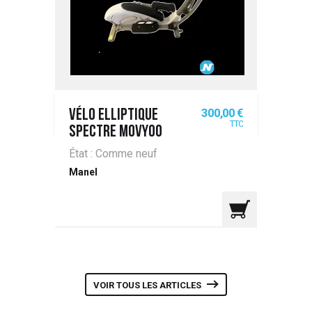
Prix
300,00 €
VÉLO ELLIPTIQUE
TTC
SPECTRE MOVYOO
État : Comme neuf
Manel
VOIR TOUS LES ARTICLES