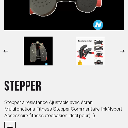
 ANTIGASPI
S DE COMBAT
S DE RAQUETTE
STEPPER
Stepper à résistance Ajustable avec écran
Multifonctions Fitness Stepper Commentaire linkNsport
Accessoire fitness d’occasion idéal pour(...)