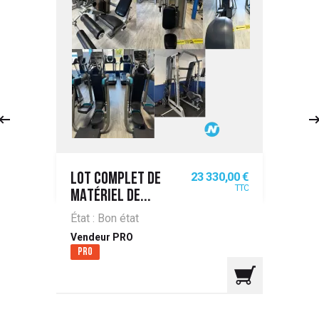
Prix
23 330,00 €
LOT COMPLET DE
TTC
MATÉRIEL DE...
État : Bon état
Vendeur PRO
Pro