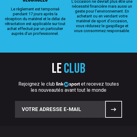
L’occasion ne devrait plus être une
nécessité financière mais aussi un
Le règlement est temporisé
geste pour l’environnement. En
pendant 17 jours après la
achetant ou en vendant votre
réception du matériel et le délai de
matériel de sport d'occasion,
rétractation est applicable sur tout
vous réduisez le gaspillage et
achat effectué par un particulier
vous consommez responsable.
auprès d’un professionnel.
Le
club
Rejoignez le club
et recevez toutes
les nouveautés avant tout le monde