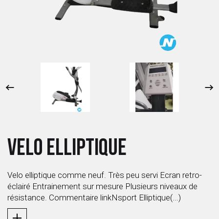
 ANTIGASPI
S DE COMBAT
S DE RAQUETTE
VELO ELLIPTIQUE
Velo elliptique comme neuf. Très peu servi Ecran retro-
éclairé Entrainement sur mesure Plusieurs niveaux de
résistance. Commentaire linkNsport Elliptique(...)