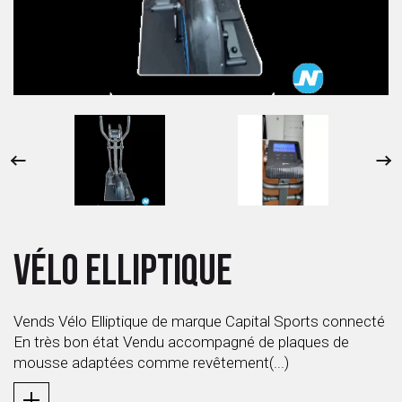
 ANTIGASPI
S DE COMBAT
S DE RAQUETTE
VÉLO ELLIPTIQUE
Vends Vélo Elliptique de marque Capital Sports connecté
En très bon état Vendu accompagné de plaques de
mousse adaptées comme revêtement(...)