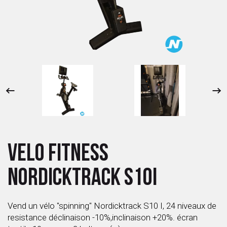
 ANTIGASPI
S DE COMBAT
S DE RAQUETTE
VELO FITNESS
NORDICKTRACK S10I
Vend un vélo "spinning" Nordicktrack S10 I, 24 niveaux de
resistance déclinaison -10%,inclinaison +20%. écran