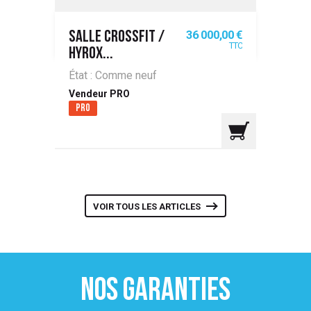
Prix
36 000,00 €
SALLE CROSSFIT /
TTC
HYROX...
État : Comme neuf
Vendeur PRO
Pro
VOIR TOUS LES ARTICLES
NOS GARANTIES