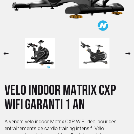
 ANTIGASPI
S DE COMBAT
S DE RAQUETTE
VELO INDOOR MATRIX CXP
WIFI GARANTI 1 AN
A vendre vélo indoor Matrix CXP WiFi idéal pour des
entrainements de cardio training intensif. Vélo