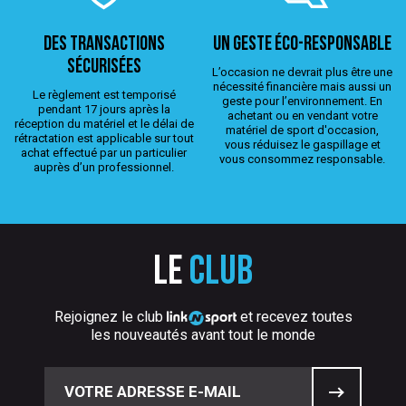
Des transactions
Un geste éco-responsable
sécurisées
L’occasion ne devrait plus être une
nécessité financière mais aussi un
Le règlement est temporisé
geste pour l’environnement. En
pendant 17 jours après la
achetant ou en vendant votre
réception du matériel et le délai de
matériel de sport d'occasion,
rétractation est applicable sur tout
vous réduisez le gaspillage et
achat effectué par un particulier
vous consommez responsable.
auprès d’un professionnel.
Le
club
Rejoignez le club
et recevez toutes
les nouveautés avant tout le monde