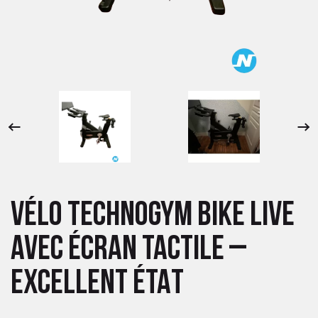
 ANTIGASPI
S DE COMBAT
S DE RAQUETTE
VÉLO TECHNOGYM BIKE LIVE
AVEC ÉCRAN TACTILE –
EXCELLENT ÉTAT