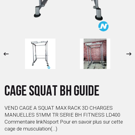
 ANTIGASPI
S DE COMBAT
S DE RAQUETTE
CAGE SQUAT BH GUIDE
VEND CAGE A SQUAT MAX RACK 3D CHARGES
MANUELLES 51MM TR SERIE BH FITNESS LD400
Commentaire linkNsport Pour en savoir plus sur cette
cage de musculation(...)