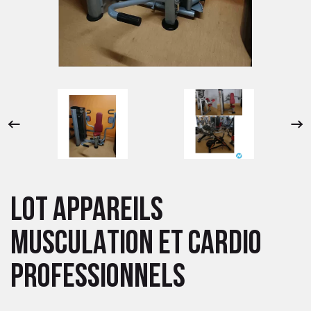
 ANTIGASPI
S DE COMBAT
S DE RAQUETTE
LOT APPAREILS
MUSCULATION ET CARDIO
PROFESSIONNELS