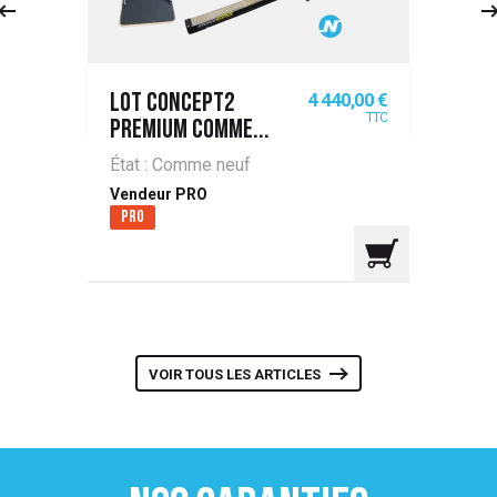
Prix
4 440,00 €
LOT CONCEPT2
TTC
PREMIUM COMME...
État : Comme neuf
Vendeur PRO
Pro
VOIR TOUS LES ARTICLES