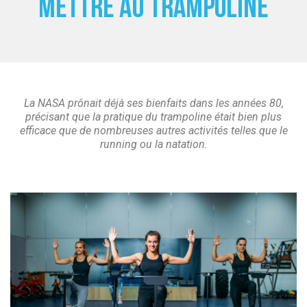
mettre au trampoline
 ANTIGASPI
S DE COMBAT
S DE RAQUETTE
La NASA prônait déjà ses bienfaits dans les années 80,
précisant que la pratique du trampoline était bien plus
efficace que de nombreuses autres activités telles que le
running ou la natation.