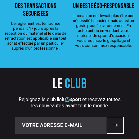
Des transactions
Un geste éco-responsable
sécurisées
L’occasion ne devrait plus être une
nécessité financière mais aussi un
Le règlement est temporisé
geste pour l’environnement. En
pendant 17 jours après la
achetant ou en vendant votre
réception du matériel et le délai de
matériel de sport d'occasion,
rétractation est applicable sur tout
vous réduisez le gaspillage et
achat effectué par un particulier
vous consommez responsable.
auprès d’un professionnel.
Le
club
Rejoignez le club
et recevez toutes
les nouveautés avant tout le monde