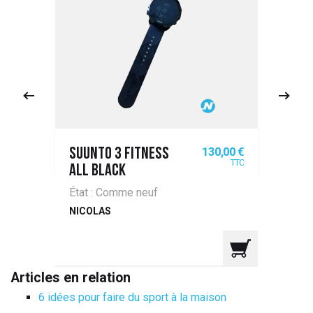
x
Prix
00 €
130,00 €
SUUNTO 3 FITNESS
PL
TTC
TTC
ALL BLACK
BLU
État : Comme neuf
Éta
NICOLAS
Lor
Articles en relation
6 idées pour faire du sport à la maison