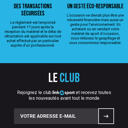
Des transactions
Un geste éco-responsable
sécurisées
L’occasion ne devrait plus être une
nécessité financière mais aussi un
Le règlement est temporisé
geste pour l’environnement. En
pendant 17 jours après la
achetant ou en vendant votre
réception du matériel et le délai de
matériel de sport d'occasion,
rétractation est applicable sur tout
vous réduisez le gaspillage et
achat effectué par un particulier
vous consommez responsable.
auprès d’un professionnel.
Le
club
Rejoignez le club
et recevez toutes
les nouveautés avant tout le monde