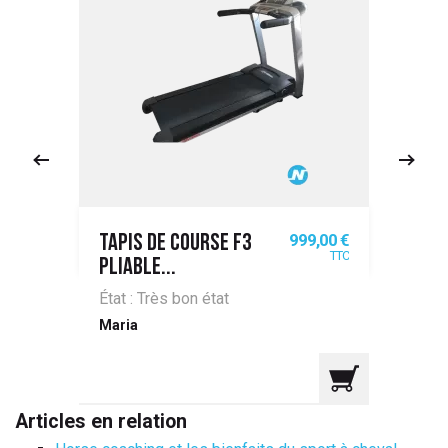
x
Prix
00 €
999,00 €
TAPIS DE COURSE F3
GA
TTC
TTC
PLIABLE...
VE
État : Très bon état
Éta
Maria
Aur
Articles en relation